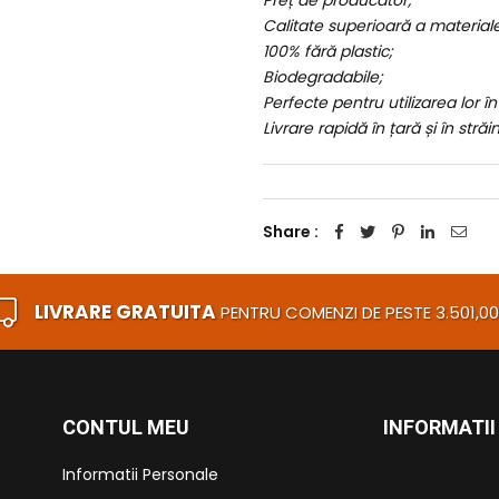
Preț de producător;
Calitate superioară a materialel
100% fără plastic;
Biodegradabile;
Perfecte pentru utilizarea lor 
Livrare rapidă în țară și în străi
Share :
LIVRARE GRATUITA
PENTRU COMENZI DE PESTE 3.501,00 
CONTUL MEU
INFORMATII
Informatii Personale