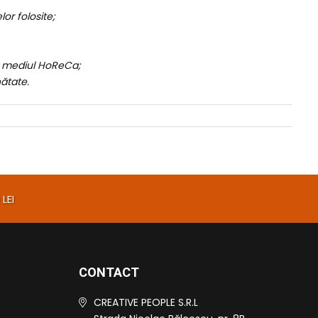
or folosite;
în mediul HoReCa;
nătate.
LEI
CONTACT
CREATIVE PEOPLE S.R.L