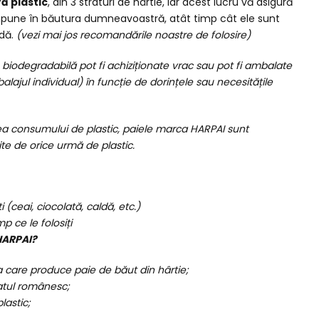
ă plastic
, din 3 straturi de hârtie, iar acest lucru vă asigură
mpune în băutura dumneavoastră, atât timp cât ele sunt
ndă.
(vezi mai jos recomandările noastre de folosire)
biodegradabilă pot fi achiziționate vrac sau pot fi ambalate
alajul individual) în funcție de dorințele sau necesitățile
ea consumului de plastic, paiele marca HARPAI sunt
site de orice urmă de plastic.
ti (ceai, ciocolată, caldă, etc.)
mp ce le folosiți
HARPAI?
 care produce paie de băut din hârtie;
iatul românesc;
plastic;