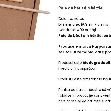
Paie de băut din hârtie
Culoare: natur;
Dimensiune: 197mm x 6mm;
Cantitate: 400 bucăți.
Paie de băut din hârtie, potr
Produsele marca Harpai sunt
teritoriul României care pr
Produsul este
biodegradabil
mediului înconjurător.
Produsul este rezistent în băutu
Pentru ca paiele noastre să vă 
folosite în producție sunt verif
certificatelor de calitate și g