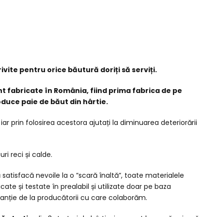
ivite pentru orice băutură doriți să serviți.
 fabricate în România, fiind prima fabrica de pe
oduce paie de băut din hârtie.
, iar prin folosirea acestora ajutați la diminuarea deteriorării
ri reci și calde.
satisfacă nevoile la o ”scară înaltă”, toate materialele
icate și testate în prealabil și utilizate doar pe baza
aranție de la producătorii cu care colaborăm.