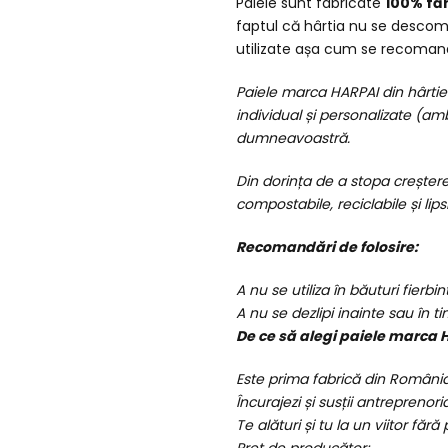
Paiele sunt fabricate
100% făr
faptul că hârtia nu se desco
utilizate așa cum se recoma
Paiele marca HARPAI din hârtie 
individual și personalizate (amb
dumneavoastră.
Din dorința de a stopa creșter
compostabile, reciclabile și lip
Recomandări de folosire:
A nu se utiliza în băuturi fierbin
A nu se dezlipi inainte sau în ti
De ce să alegi paiele marca 
Este prima fabrică din România
Încurajezi și susții antreprenor
Te alături și tu la un viitor fără 