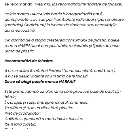
se recomandă.
(vezi mai jos recomandările noastre de folosire)
Paiele marca HARPAI din hârtie biodegradabilă pot fi
achiziționate vrac sau pot fi ambalate individual și personalizate
(ambalajul individual) în funcție de dorințele sau necesitățile
dumneavoastră.
Din dorința de a stopa creșterea consumului de plastic, paiele
marca HARPAI sunt compostabile, reciclabile și lipsite de orice
urmă de plastic.
Recomandări de folosire:
A nu se utiliza în băuturi fierbinti (ceai, ciocolată, caldă, etc.)
A nu se dezlipi inainte sau în timp ce le folosiți
De ce să alegi paiele marca HARPAI?
Este prima fabrică din România care produce paie de băut din
hârtie;
Încurajezi și susții antreprenoriatul românesc;
Te alături și tu la un viitor fără plastic;
Preț de producător;
Calitate superioară a materialelor folosite;
100% fără plastic;