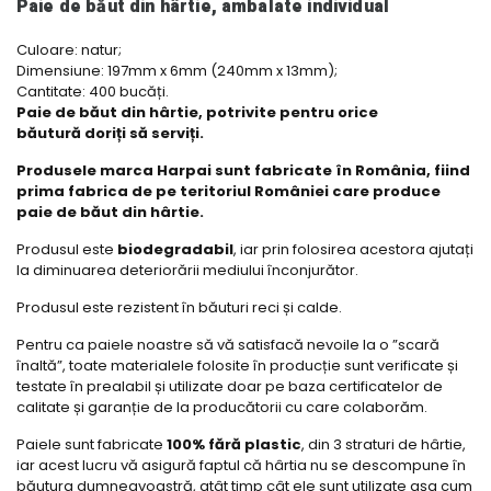
Paie de băut din hârtie, ambalate individual
Culoare: natur;
Dimensiune: 197mm x 6mm (240mm x 13mm);
Cantitate: 400 bucăți.
Paie de băut din hârtie, potrivite pentru orice
băutură doriți să serviți.
Produsele marca Harpai sunt fabricate în România, fiind
prima fabrica de pe teritoriul României care produce
paie de băut din hârtie.
Produsul este
biodegradabil
, iar prin folosirea acestora ajutați
la diminuarea deteriorării mediului înconjurător.
Produsul este rezistent în băuturi reci și calde.
Pentru ca paiele noastre să vă satisfacă nevoile la o ”scară
înaltă”, toate materialele folosite în producție sunt verificate și
testate în prealabil și utilizate doar pe baza certificatelor de
calitate și garanție de la producătorii cu care colaborăm.
Paiele sunt fabricate
100% fără plastic
, din 3 straturi de hârtie,
iar acest lucru vă asigură faptul că hârtia nu se descompune în
băutura dumneavoastră, atât timp cât ele sunt utilizate așa cum