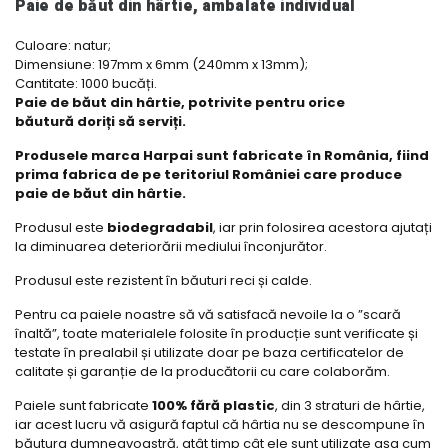
Paie de băut din hârtie, ambalate individual
Culoare: natur;
Dimensiune: 197mm x 6mm (240mm x 13mm);
Cantitate: 1000 bucăți.
Paie de băut din hârtie, potrivite pentru orice
băutură doriți să serviți.
Produsele marca Harpai sunt fabricate în România, fiind
prima fabrica de pe teritoriul României care produce
paie de băut din hârtie.
Produsul este
biodegradabil
, iar prin folosirea acestora ajutați
la diminuarea deteriorării mediului înconjurător.
Produsul este rezistent în băuturi reci și calde.
Pentru ca paiele noastre să vă satisfacă nevoile la o ”scară
înaltă”, toate materialele folosite în producție sunt verificate și
testate în prealabil și utilizate doar pe baza certificatelor de
calitate și garanție de la producătorii cu care colaborăm.
Paiele sunt fabricate
100% fără plastic
, din 3 straturi de hârtie,
iar acest lucru vă asigură faptul că hârtia nu se descompune în
băutura dumneavoastră, atât timp cât ele sunt utilizate așa cum