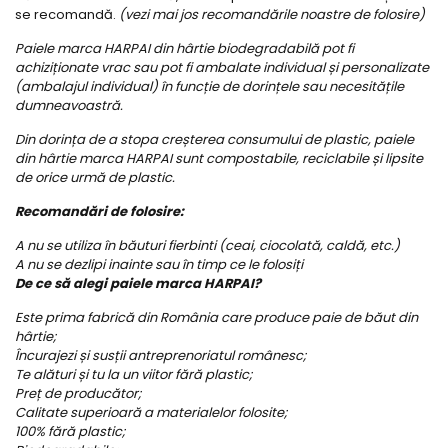
se recomandă.
(vezi mai jos recomandările noastre de folosire)
Paiele marca HARPAI din hârtie biodegradabilă pot fi
achiziționate vrac sau pot fi ambalate individual și personalizate
(ambalajul individual) în funcție de dorințele sau necesitățile
dumneavoastră.
Din dorința de a stopa creșterea consumului de plastic, paiele
din hârtie marca HARPAI sunt compostabile, reciclabile și lipsite
de orice urmă de plastic.
Recomandări de folosire:
A nu se utiliza în băuturi fierbinti (ceai, ciocolată, caldă, etc.)
A nu se dezlipi inainte sau în timp ce le folosiți
De ce să alegi paiele marca HARPAI?
Este prima fabrică din România care produce paie de băut din
hârtie;
Încurajezi și susții antreprenoriatul românesc;
Te alături și tu la un viitor fără plastic;
Preț de producător;
Calitate superioară a materialelor folosite;
100% fără plastic;