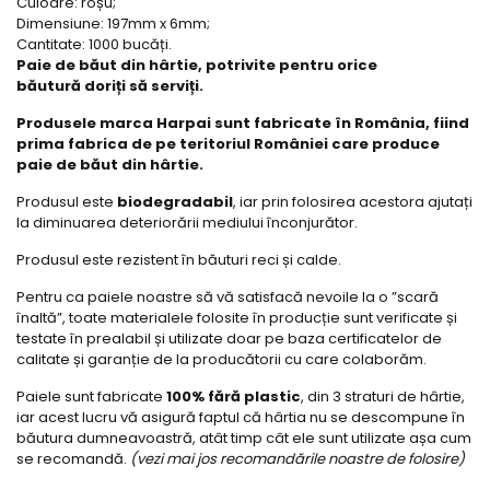
Culoare: roșu;
Dimensiune: 197mm x 6mm;
Cantitate: 1000 bucăți.
Paie de băut din hârtie, potrivite pentru orice
băutură doriți să serviți.
Produsele marca Harpai sunt fabricate în România, fiind
prima fabrica de pe teritoriul României care produce
paie de băut din hârtie.
Produsul este
biodegradabil
, iar prin folosirea acestora ajutați
la diminuarea deteriorării mediului înconjurător.
Produsul este rezistent în băuturi reci și calde.
Pentru ca paiele noastre să vă satisfacă nevoile la o ”scară
înaltă”, toate materialele folosite în producție sunt verificate și
testate în prealabil și utilizate doar pe baza certificatelor de
calitate și garanție de la producătorii cu care colaborăm.
Paiele sunt fabricate
100% fără plastic
, din 3 straturi de hârtie,
iar acest lucru vă asigură faptul că hârtia nu se descompune în
băutura dumneavoastră, atât timp cât ele sunt utilizate așa cum
se recomandă.
(vezi mai jos recomandările noastre de folosire)