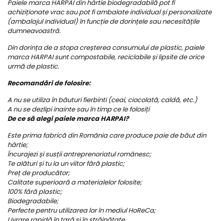
Paiele marca HARPAI din hârtie biodegradabilă pot fi
achiziționate vrac sau pot fi ambalate individual și personalizate
(ambalajul individual) în funcție de dorințele sau necesitățile
dumneavoastră.
Din dorința de a stopa creșterea consumului de plastic, paiele
marca HARPAI sunt compostabile, reciclabile și lipsite de orice
urmă de plastic.
Recomandări de folosire:
A nu se utiliza în băuturi fierbinti (ceai, ciocolată, caldă, etc.)
A nu se dezlipi inainte sau în timp ce le folosiți
De ce să alegi paiele marca HARPAI?
Este prima fabrică din România care produce paie de băut din
hârtie;
Încurajezi și susții antreprenoriatul românesc;
Te alături și tu la un viitor fără plastic;
Preț de producător;
Calitate superioară a materialelor folosite;
100% fără plastic;
Biodegradabile;
Perfecte pentru utilizarea lor în mediul HoReCa;
Livrare rapidă în țară și în străinătate.