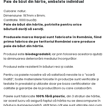
Paie de băut din hârtie, ambalate individual
Culoare: natur;
Dimensiune: 197mm x 8mm;
Cantitate: 1000 bucăți.
Paie de băut din hârtie, potrivite pentru orice
băutură doriți să serviți.
Produsele marca Harpai sunt fabricate în România, fiind
prima fabrica de pe teritoriul României care produce
paie de băut din hârtie.
Produsul este
biodegradabil
, iar prin folosirea acestora ajutați
la diminuarea deteriorării mediului înconjurător.
Produsul este rezistent în băuturi reci și calde.
Pentru ca paiele noastre să vă satisfacă nevoile la o ”scară
înaltă”, toate materialele folosite în producție sunt verificate și
testate în prealabil și utilizate doar pe baza certificatelor de
calitate și garanție de la producătorii cu care colaborăm.
Paiele sunt fabricate
100% fără plastic
, din 3 straturi de hârtie,
iar acest lucru vă asigură faptul că hârtia nu se descompune în
băutura dumneavoastră, atât timp cât ele sunt utilizate așa cum