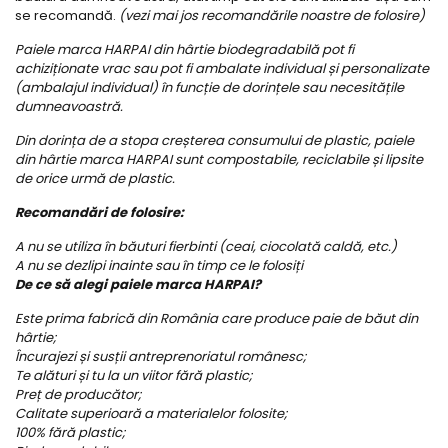
se recomandă.
(vezi mai jos recomandările noastre de folosire)
Paiele marca HARPAI din hârtie biodegradabilă pot fi
achiziționate vrac sau pot fi ambalate individual și personalizate
(ambalajul individual) în funcție de dorințele sau necesitățile
dumneavoastră.
Din dorința de a stopa creșterea consumului de plastic, paiele
din hârtie marca HARPAI sunt compostabile, reciclabile și lipsite
de orice urmă de plastic.
Recomandări de folosire:
A nu se utiliza în băuturi fierbinti (ceai, ciocolată caldă, etc.)
A nu se dezlipi inainte sau în timp ce le folosiți
De ce să alegi paiele marca HARPAI?
Este prima fabrică din România care produce paie de băut din
hârtie;
Încurajezi și susții antreprenoriatul românesc;
Te alături și tu la un viitor fără plastic;
Preț de producător;
Calitate superioară a materialelor folosite;
100% fără plastic;