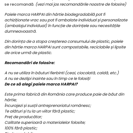
se recomandă.
(vezi mai jos recomandările noastre de folosire)
Paiele marca HARPAI din hârtie biodegradabilă pot fi
achiziționate vrac sau pot fi ambalate individual și personalizate
(ambalajul individual) în funcție de dorințele sau necesitățile
dumneavoastră.
Din dorința de a stopa creșterea consumului de plastic, paiele
din hârtie marca HARPAI sunt compostabile, reciclabile și lipsite
de orice urmă de plastic.
Recomandări de folosire:
A nu se utiliza în băuturi fierbinti (ceai, ciocolată, caldă, etc.)
A nu se dezlipi inainte sau în timp ce le folosiți
De ce să alegi paiele marca HARPAI?
Este prima fabrică din România care produce paie de băut din
hârtie;
Încurajezi și susții antreprenoriatul românesc;
Te alături și tu la un viitor fără plastic;
Preț de producător;
Calitate superioară a materialelor folosite;
100% fără plastic;