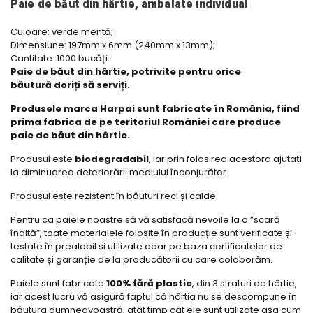
Paie de băut din hârtie, ambalate individual
Culoare: verde mentă;
Dimensiune: 197mm x 6mm (240mm x 13mm);
Cantitate: 1000 bucăți.
Paie de băut din hârtie, potrivite pentru orice
băutură doriți să serviți.
Produsele marca Harpai sunt fabricate în România, fiind
prima fabrica de pe teritoriul României care produce
paie de băut din hârtie.
Produsul este
biodegradabil
, iar prin folosirea acestora ajutați
la diminuarea deteriorării mediului înconjurător.
Produsul este rezistent în băuturi reci și calde.
Pentru ca paiele noastre să vă satisfacă nevoile la o ”scară
înaltă”, toate materialele folosite în producție sunt verificate și
testate în prealabil și utilizate doar pe baza certificatelor de
calitate și garanție de la producătorii cu care colaborăm.
Paiele sunt fabricate
100% fără plastic
, din 3 straturi de hârtie,
iar acest lucru vă asigură faptul că hârtia nu se descompune în
băutura dumneavoastră, atât timp cât ele sunt utilizate așa cum